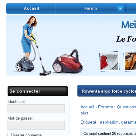
Accueil
Forum
Se connecter
Rowenta ergo force cyclon
Identifiant:
Accueil
›
Forums
›
Questions
plus
Mot de passe:
Étiqueté :
aspiration
,
garanti
Ce sujet contient 26 réponses, 2 
Rester connecté