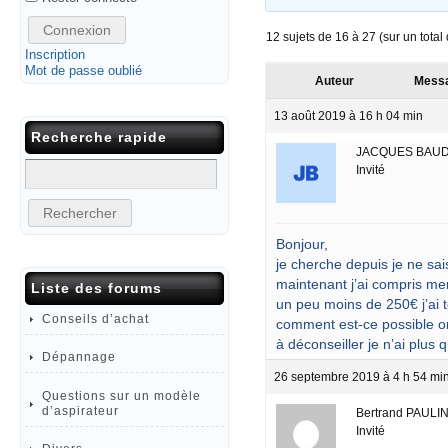
Connexion
12 sujets de 16 à 27 (sur un total
Inscription
Mot de passe oublié
Auteur
Mess
13 août 2019 à 16 h 04 min
Recherche rapide
JACQUES BAU
Invité
Bonjour,
je cherche depuis je ne sa
maintenant j’ai compris mer
Liste des forums
un peu moins de 250€ j’ai to
Conseils d’achat
comment est-ce possible on
à déconseiller je n’ai plus 
Dépannage
26 septembre 2019 à 4 h 54 mi
Questions sur un modèle
d’aspirateur
Bertrand PAULI
Invité