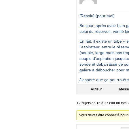
[Résolu] (pour moi)
Bonjour, après avoir bien ga
celui du réservoir, vérifié 
En fait, il existe un tube 
l’aspirateur, entre le réser
(souple, large mais pas trop
souple d’aspiration jusqu’a
sondé et débarrassé de son
galère à déboucher pour moi
J’espère que ça pourra être 
Auteur
Mess
12 sujets de 16 à 27 (sur un total
Vous devez être connecté pour 