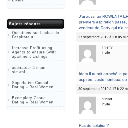
Divers
J’ai aussi un ROWENTA ER
premiers aspiration passé, j
Sujets récents
vendeur de Darty qui n’a co
Questions sur l’achat de
l’aspirateur.
27 septembre 2019 à 2 h 05 mi
Thierry
Increase Profit using
Agents to ensure Swift
Invité
apartment Listings
aspirateur à main
simwal
Idem il aurait arraché le 
aspirée. Juste honteux, de
Superlative Сasual
Dating – Real Women
30 septembre 2019 à 17 h 22 m
Exemplary Сasual
h follot
Dating – Real Women
Invité
Pas de solution?