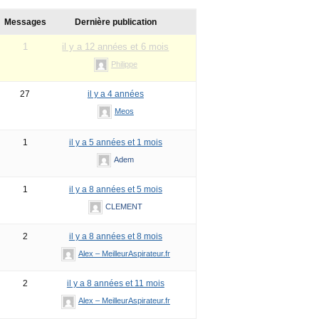
Messages
Dernière publication
1
il y a 12 années et 6 mois
Philippe
27
il y a 4 années
Meos
1
il y a 5 années et 1 mois
Adem
1
il y a 8 années et 5 mois
CLEMENT
2
il y a 8 années et 8 mois
Alex – MeilleurAspirateur.fr
2
il y a 8 années et 11 mois
Alex – MeilleurAspirateur.fr