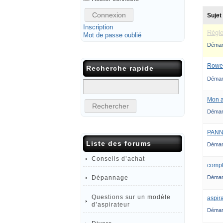
Connexion
Sujet
Inscription
Règl
Mot de passe oublié
Démar
Rowen
Recherche rapide
Démar
Mon a
Démar
PAN
Liste des forums
Démar
Conseils d’achat
compl
Dépannage
Démar
Questions sur un modèle
aspir
d’aspirateur
Démar