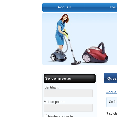
Accueil
For
Se connecter
Ques
Identifiant:
Accuei
Mot de passe:
Ce fo
7 sujet
Rester connecté