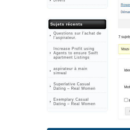
Divers
Rowe
Démar
Sujets récents
Questions sur l’achat de
7 sujet
l’aspirateur.
Increase Profit using
Vous 
Agents to ensure Swift
apartment Listings
aspirateur à main
Iden
simwal
Superlative Сasual
Mot
Dating – Real Women
Exemplary Сasual
Dating – Real Women