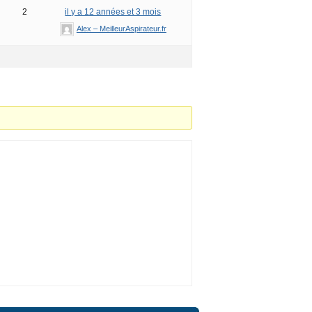
2
il y a 12 années et 3 mois
Alex – MeilleurAspirateur.fr