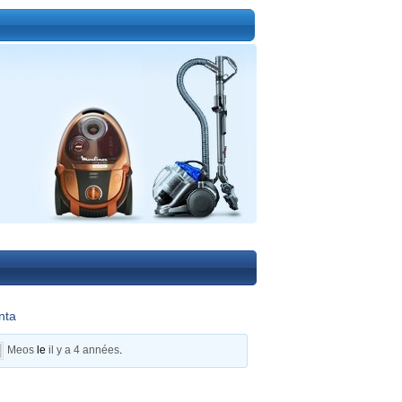
nta
Meos
le
il y a 4 années
.