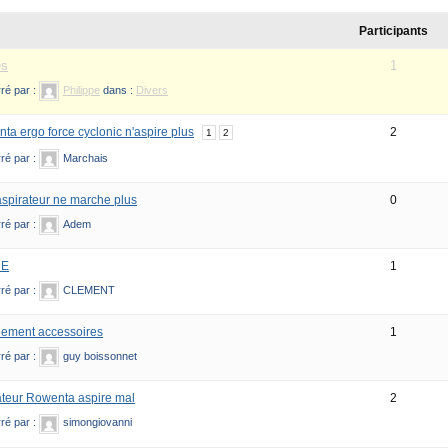
Participants
es
1
ré par :
Philippe
dans :
Divers
ta ergo force cyclonic n'aspire plus
2
1
2
ré par :
Marchais
spirateur ne marche plus
0
ré par :
Adem
NE
1
ré par :
CLEMENT
ement accessoires
1
ré par :
guy boissonnet
ateur Rowenta aspire mal
2
ré par :
simongiovanni