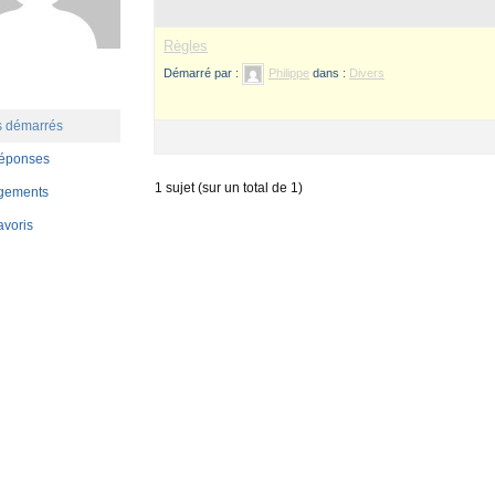
Règles
Démarré par :
Philippe
dans :
Divers
s démarrés
réponses
1 sujet (sur un total de 1)
gements
avoris