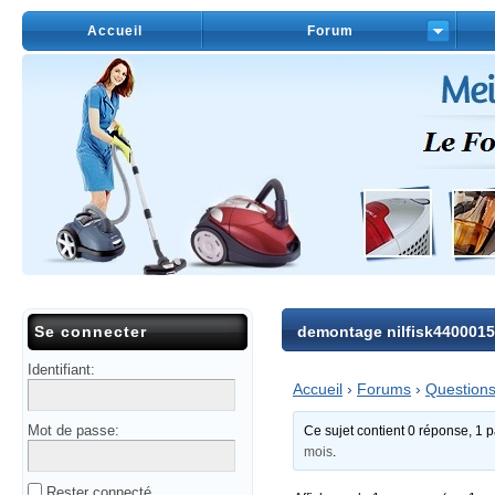
Accueil
Forum
Se connecter
demontage nilfisk440001
Identifiant:
Accueil
›
Forums
›
Questions
Mot de passe:
Ce sujet contient 0 réponse, 1 pa
mois
.
Rester connecté