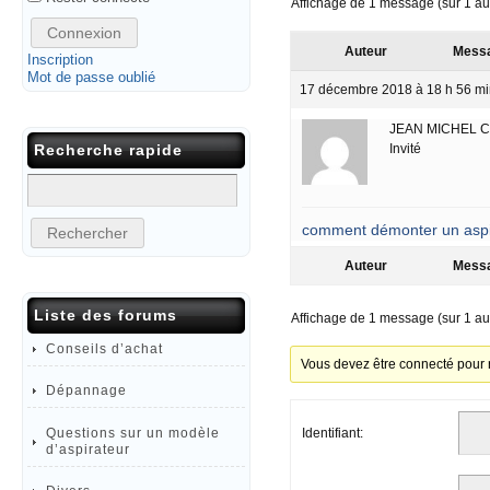
Affichage de 1 message (sur 1 au 
Connexion
Auteur
Mess
Inscription
Mot de passe oublié
17 décembre 2018 à 18 h 56 mi
JEAN MICHEL 
Recherche rapide
Invité
comment démonter un aspir
Auteur
Mess
Liste des forums
Affichage de 1 message (sur 1 au 
Conseils d’achat
Vous devez être connecté pour 
Dépannage
Questions sur un modèle
Identifiant:
d’aspirateur