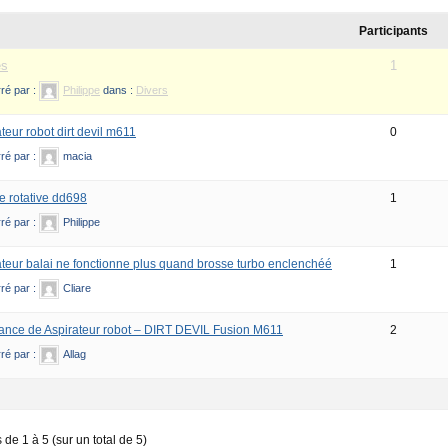
Participants
es
1
ré par :
Philippe
dans :
Divers
teur robot dirt devil m611
0
ré par :
macia
e rotative dd698
1
ré par :
Philippe
ateur balai ne fonctionne plus quand brosse turbo enclenchéé
1
ré par :
Cliare
ance de Aspirateur robot – DIRT DEVIL Fusion M611
2
ré par :
Allag
s de 1 à 5 (sur un total de 5)