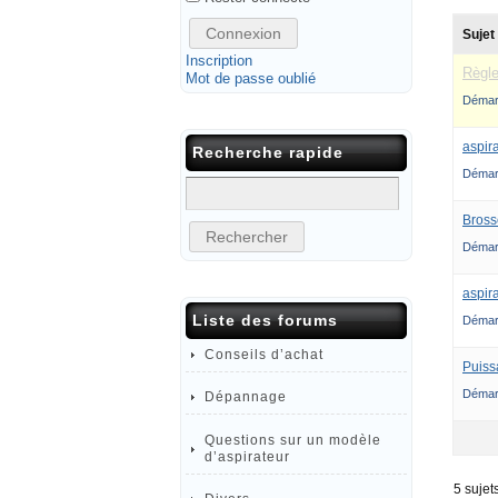
Connexion
Sujet
Inscription
Règl
Mot de passe oublié
Démar
aspira
Recherche rapide
Démar
Bross
Démar
aspir
Liste des forums
Démar
Conseils d’achat
Puiss
Démar
Dépannage
Questions sur un modèle
d’aspirateur
5 sujet