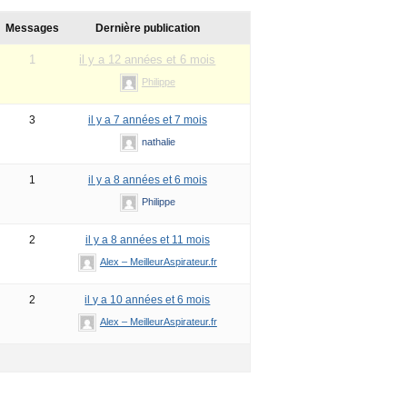
Messages
Dernière publication
1
il y a 12 années et 6 mois
Philippe
3
il y a 7 années et 7 mois
nathalie
1
il y a 8 années et 6 mois
Philippe
2
il y a 8 années et 11 mois
Alex – MeilleurAspirateur.fr
2
il y a 10 années et 6 mois
Alex – MeilleurAspirateur.fr