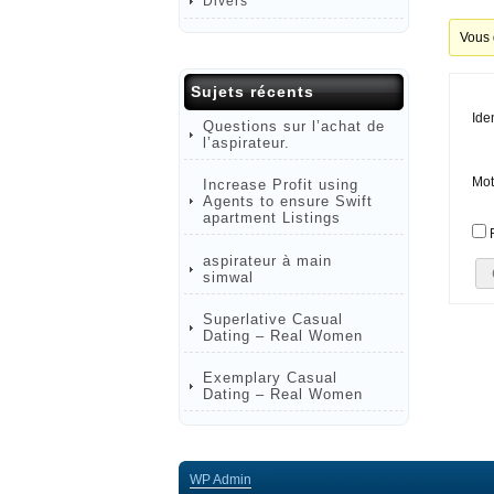
Divers
Vous 
Sujets récents
Iden
Questions sur l’achat de
l’aspirateur.
Mot
Increase Profit using
Agents to ensure Swift
apartment Listings
aspirateur à main
simwal
Superlative Сasual
Dating – Real Women
Exemplary Сasual
Dating – Real Women
WP
Admin