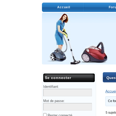
Accueil
For
Se connecter
Quest
Identifiant:
Accuei
Mot de passe:
Ce fo
5 sujet
Rester connecté